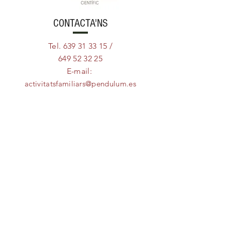
CONTACTA'NS
Tel.
639 31 33 15
/
649 52 32 25
E-mail:
activitatsfamiliars@pen
dulum.es
activitatsescolars@pen
dulum.es
VISITA'NS
La Caixa d'Eines
Carrer Barcelona, 3 Local
Sant Celoni
08470
Catalunya
Can Verdaguer Gros
Fogars de Montclús
08479 Catalunya